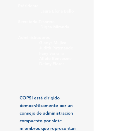
Présidente
Laura Elena Bello
Secretaria-Tesorera
Digna Miranda
Administradores
Gladys Mujica
Judith Patenaude
Fany Serrano
Alipio Bencosme
Delmy Flores
COPSI está dirigido
democráticamente por un
consejo de administración
compuesto por siete
miembros que representan