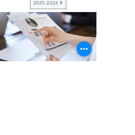
2025-2026
COPSI se constituyó y registró como
organización benéfica el 19 de
septiembre de 1984.
CONTÁCTENOS
435 Rue Beaubien E, Montréal, QC H2S 1S4, Canada