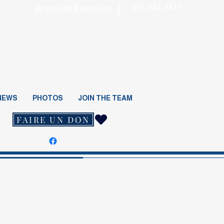
directrice@copsi.ca
438-384-3341
NEWS
PHOTOS
JOIN THE TEAM
FAIRE UN DON