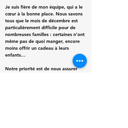
Je suis fière de mon équipe, qui a le 
cœur à la bonne place. Nous savons 
tous que le mois de décembre est 
particulièrement difficile pour de 
nombreuses familles : certaines n’ont 
même pas de quoi manger, encore 
moins offrir un cadeau à leurs 
enfants…
Notre priorité est de nous assurer 
que les familles bénéficiaires de nos 
services aient un bon repas pour 
célébrer les fêtes de fin d’année ; 
pour cela notre distribution des 
paniers de Noël aura lieu, jeudi le 18 
décembre entre 9h00 et 17h00 et 
ensuite, avant le 31 décembre, nous 
déménagerons.